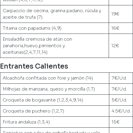
Carpaccio de cecina, granna padano, rúcula y
19€
aceite de trufa (7)
Titaina con papadums (4,9)
16€
Ensaladilla cremosa de atún con
zanahoria,huevo,pimientos y
12€
aceitunas(2,4,7,11,14)
Entrantes Calientes
Alcachofa confitada con foie y jamón (14)
7€/Ud.
Milhojas de manzana, queso y morcilla (1,7)
7€/Ud.
Croqueta de bogavante (1,2,3,4,9,14)
5€/Ud.
Croqueta de puchero (1,2,7)
4.5€/Ud.
Fritura andaluza (1,3,4)
15€
Sepietas con salsa de cebolla tostada y velo