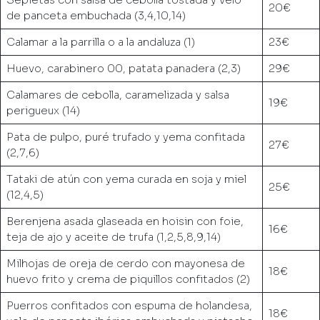
20€
de panceta embuchada (3,4,10,14)
Calamar a la parrilla o a la andaluza (1)
23€
Huevo, carabinero 00, patata panadera (2,3)
29€
Calamares de cebolla, caramelizada y salsa
19€
perigueux (14)
Pata de pulpo, puré trufado y yema confitada
27€
(2,7,6)
Tataki de atún con yema curada en soja y miel
25€
(12,4,5)
Berenjena asada glaseada en hoisin con foie,
16€
teja de ajo y aceite de trufa (1,2,5,8,9,14)
Milhojas de oreja de cerdo con mayonesa de
18€
huevo frito y crema de piquillos confitados (2)
Puerros confitados con espuma de holandesa,
18€