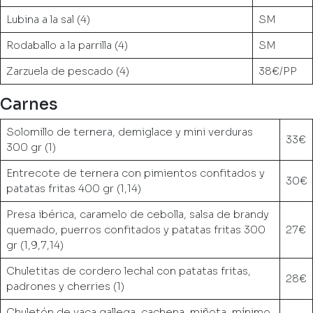
Lubina a la sal (4)
SM
Rodaballo a la parrilla (4)
SM
Zarzuela de pescado (4)
38€/PP
Carnes
Solomillo de ternera, demiglace y mini verduras
33€
300 gr (1)
Entrecote de ternera con pimientos confitados y
30€
patatas fritas 400 gr (1,14)
Presa ibérica, caramelo de cebolla, salsa de brandy
quemado, puerros confitados y patatas fritas 300
27€
gr (1,9,7,14)
Chuletitas de cordero lechal con patatas fritas,
28€
padrones y cherries (1)
Chuletón de vaca gallega, cachena, miñota, mínimo