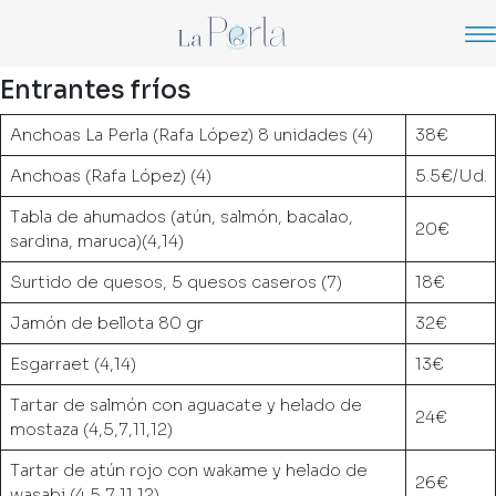
Entrantes fríos
Anchoas La Perla (Rafa López) 8 unidades (4)
38€
Anchoas (Rafa López) (4)
5.5€/Ud.
Tabla de ahumados (atún, salmón, bacalao,
20€
sardina, maruca)(4,14)
Surtido de quesos, 5 quesos caseros (7)
18€
Jamón de bellota 80 gr
32€
Esgarraet (4,14)
13€
Tartar de salmón con aguacate y helado de
24€
mostaza (4,5,7,11,12)
Tartar de atún rojo con wakame y helado de
26€
wasabi (4,5,7,11,12)