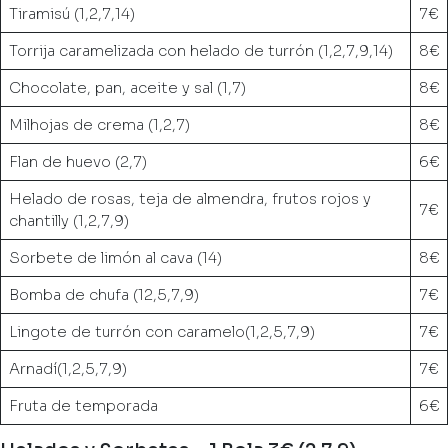
Tiramisú (1,2,7,14)
7€
Torrija caramelizada con helado de turrón (1,2,7,9,14)
8€
Chocolate, pan, aceite y sal (1,7)
8€
Milhojas de crema (1,2,7)
8€
Flan de huevo (2,7)
6€
Helado de rosas, teja de almendra, frutos rojos y
7€
chantilly (1,2,7,9)
Sorbete de limón al cava (14)
8€
Bomba de chufa (12,5,7,9)
7€
Lingote de turrón con caramelo(1,2,5,7,9)
7€
Arnadí(1,2,5,7,9)
7€
Fruta de temporada
6€