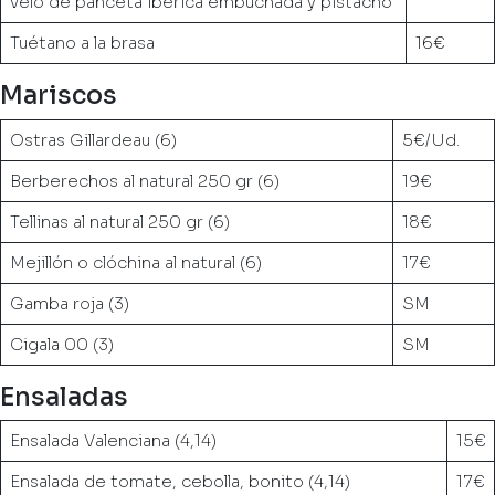
velo de panceta ibérica embuchada y pistacho
Tuétano a la brasa
16€
Mariscos
Ostras Gillardeau (6)
5€/Ud.
Berberechos al natural 250 gr (6)
19€
Tellinas al natural 250 gr (6)
18€
Mejillón o clóchina al natural (6)
17€
Gamba roja (3)
SM
Cigala 00 (3)
SM
Ensaladas
Ensalada Valenciana (4,14)
15€
Ensalada de tomate, cebolla, bonito (4,14)
17€