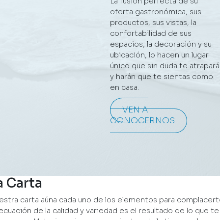
La fusión perfecta de su
oferta gastronómica, sus
productos, sus vistas, la
confortabilidad de sus
espacios, la decoración y su
ubicación, lo hacen un lugar
único que sin duda te atrapará
y harán que te sientas como
en casa.
VEN A
CONOCERNOS
a Carta
estra carta aúna cada uno de los elementos para complacert
ecuación de la calidad y variedad es el resultado de lo que te